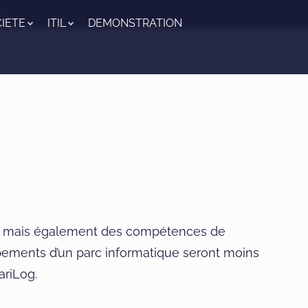
com
IETE
ITIL
DEMONSTRATION
s, mais également des compétences de
quipements d’un parc informatique seront moins
ariLog.