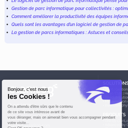
Le logiciel de gestion de parc informatique pensé pou
Gestion de parc informatique pour collectivités : opti
Comment améliorer la productivité des équipes informa
Quels sont les avantages d’un logiciel de gestion de p
La gestion de parcs informatiques : Astuces et conseil
N
a
SOLUTION
•
ITAM | Gestion
v
•
ITSM/ESM | H
•
Télédistributi
•
Masterisation 
i
3, rue Lorraine
•
Inventaire phy
02100 SAINT-QUENTIN
PRODUITS
g
FRANCE
•
One by ClariL
•
Advanced by C
contact@clarilog.com