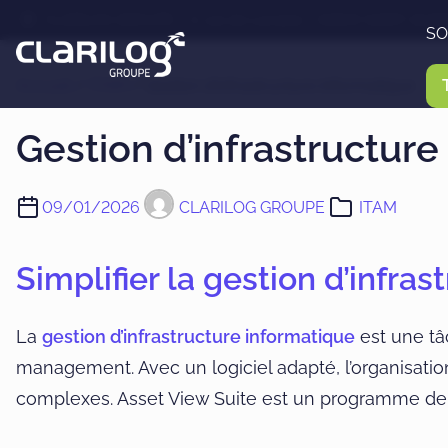
A
CLARILOG GROUPE - 3, rue de Lorraine - 02100 SAINT-QUEN
SO
l
l
Accueil
/
ITAM
/ Gestion d’infrastructure informatique
e
Gestion d’infrastructure
r
a
u
09/01/2026
CLARILOG GROUPE
ITAM
c
o
Simplifier la gestion d’infra
n
t
La
gestion d’infrastructure informatique
est une t
e
management. Avec un logiciel adapté, l’organisation 
n
complexes. Asset View Suite est un programme d
u