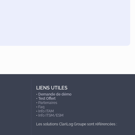
LIENS UTILES
•
Demande de démo
•
Test Offert
•
Partenaires
•
Faq
•
Info ITAM
•
Info ITSM/ESM
Les solutions ClariLog Groupe sont référencées :