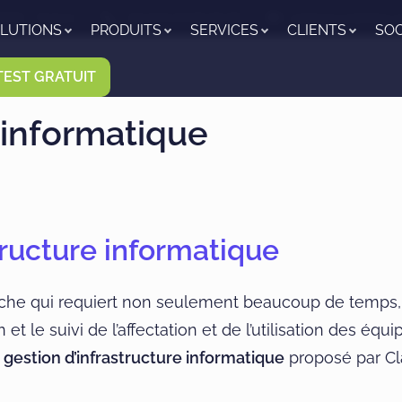
TIN - France
+33 (0)3 23 65 65 95
contact@clarilog.
LUTIONS
PRODUITS
SERVICES
CLIENTS
SOC
TEST GRATUIT
 informatique
structure informatique
âche qui requiert non seulement beaucoup de temp
et le suivi de l’affectation et de l’utilisation des é
e
gestion d’infrastructure informatique
proposé par Cl