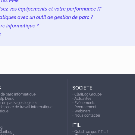
r les PME
misez vos équipements et votre performance IT
tiques avec un outil de gestion de parc ?
arc informatique ?
s
S
SOCIETE
 de parc informatique
•
ClariLog Groupe
elp Desk
•
Actualités
on de packages logiciels
•
Evénements
de poste de travail informatique
•
Recrutement
sique
•
Webinars
•
Nous contacter
ITIL
og
lariLog
•
Qu’est-ce que l'ITIL ?