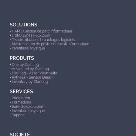
o
n
SOLUTIONS
d
•
ITAM | Gestion de parc informatique
•
ITSM/ESM | Help Desk
e
•
Télédistribution de packages logiciels
•
Masterisation de poste de travail informatique
•
Inventaire physique
s
PRODUITS
p
•
One by ClariLog
•
Advanced by ClariLog
u
•
ClariLog - Asset View Suite
•
Pytheas - Service Desk 4
•
Inventory by ClariLog
b
SERVICES
l
•
Intégration
•
Formations
•
Suivi d'exploitation
i
•
Inventaire physique
•
Support
c
SOCIETE