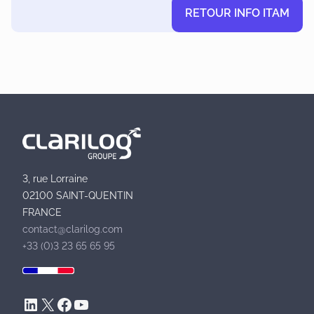
RETOUR INFO ITAM
N
a
v
i
3, rue Lorraine
02100 SAINT-QUENTIN
g
FRANCE
contact@clarilog.com
a
+33 (0)3 23 65 65 95
t
i
LinkedIn
X
Facebook
YouTube