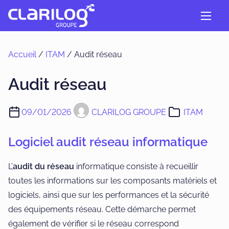
A
l
l
e
Accueil
/
ITAM
/ Audit réseau
r
a
Audit réseau
u
c
09/01/2026
CLARILOG GROUPE
ITAM
o
n
Logiciel audit réseau informatique
t
e
L’
audit du réseau
informatique consiste à recueillir
n
toutes les informations sur les composants matériels et
u
logiciels, ainsi que sur les performances et la sécurité
des équipements réseau. Cette démarche permet
également de vérifier si le réseau correspond