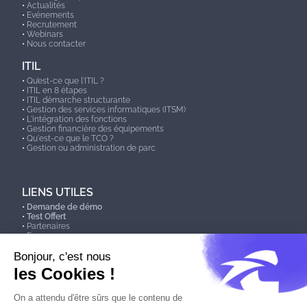
•
Actualités
•
Evénements
•
Recrutement
•
Webinars
•
Nous contacter
ITIL
•
Qu’est-ce que l'ITIL ?
•
ITIL en 8 étapes
•
ITIL démarche structurante
•
Gestion des services informatiques (ITSM)
•
L'intégration des fonctions
•
Gestion financière des équipements
•
Qu'est-ce que le TCO ?
•
Gestion ou administration de parc
LIENS UTILES
•
Demande de démo
•
Test Offert
•
Partenaires
•
Faq
•
Info ITAM
•
Info ITSM/ESM
Les solutions ClariLog Groupe sont référencées :